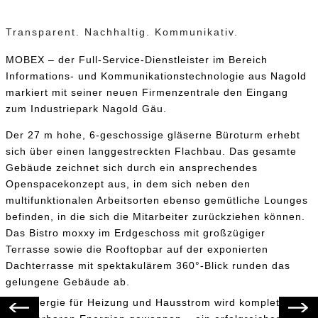
Transparent. Nachhaltig. Kommunikativ.
MOBEX – der Full-Service-Dienstleister im Bereich
Informations- und Kommunikationstechnologie aus Nagold
markiert mit seiner neuen Firmenzentrale den Eingang
zum Industriepark Nagold Gäu.
Der 27 m hohe, 6-geschossige gläserne Büroturm erhebt
sich über einen langgestreckten Flachbau. Das gesamte
Gebäude zeichnet sich durch ein ansprechendes
Openspacekonzept aus, in dem sich neben den
multifunktionalen Arbeitsorten ebenso gemütliche Lounges
befinden, in die sich die Mitarbeiter zurückziehen können.
Das Bistro moxxy im Erdgeschoss mit großzügiger
Terrasse sowie die Rooftopbar auf der exponierten
Dachterrasse mit spektakulärem 360°-Blick runden das
gelungene Gebäude ab.
Die Energie für Heizung und Hausstrom wird komplett aus
Vorwärts
Zurück