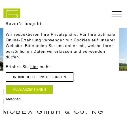
Navigation
überspringen
Bevor's losgeht:
Wir respektieren Ihre Privatsphäre. Für Ihre optimale
Online-Erfahrung verwenden wir Cookies auf unserer
Website. Bitte teilen Sie uns daher mit, welche Ihrer
persönlichen Daten wir erfassen und verwenden
dürfen.
Erfahre Sie
hier
mehr.
INDIVIDUELLE
EINSTELLUNGEN
Neubau Firmenzentrale in
ALLE
AKZEPTIEREN
Ablehnen
Nagold
MOBEX GmbH & Co. KG